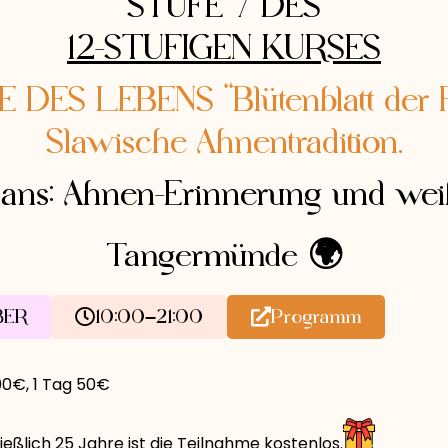
STUFE 7 DES
12-STUFIGEN KURSES
DES LEBENS “Blütenblatt der F
Slawische Ahnentradition.
lans: Ahnen-Erinnerung und wei
Tangermünde 🌍
BER
10:00–21:00
Programm
00€, 1 Tag 50€
ießlich 25 Jahre ist die Teilnahme kostenlos.