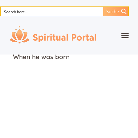
Suche
Startseite
When he was born
Animierte Meisterwerke
Blume des Lebens
Bücher
Lieder
Medien
Einzelsitzung
Events