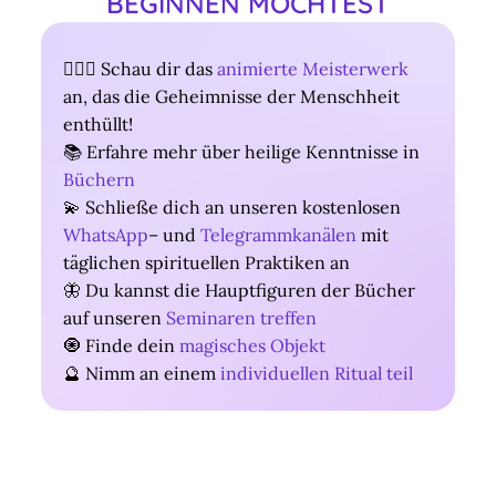
BEGINNEN MÖCHTEST
Magical Objects
🧚🏻‍♀ Schau dir das
animierte Meisterwerk
Blog
an, das die Geheimnisse der Menschheit
enthüllt!
Kontakt
📚 Erfahre mehr über heilige Kenntnisse in
ARTHUR
Büchern
💫 Schließe dich an unseren kostenlosen
WhatsApp
– und
Telegrammkanälen
mit
täglichen spirituellen Praktiken an
🦋 Du kannst die Hauptfiguren der Bücher
auf unseren
Seminaren treffen
🧿 Finde dein
magisches Objekt
🔮
Nimm an einem
individuellen Ritual teil