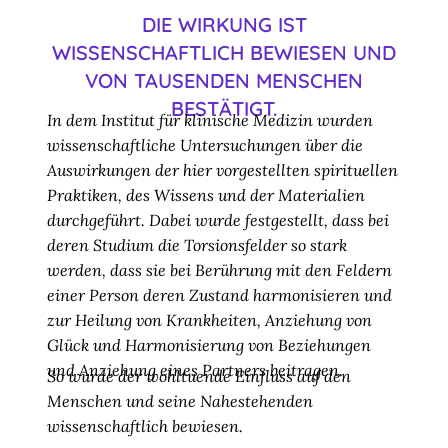
DIE WIRKUNG IST
WISSENSCHAFTLICH BEWIESEN UND
VON TAUSENDEN MENSCHEN
BESTÄTIGT.
In dem Institut für klinische Medizin wurden
wissenschaftliche Untersuchungen über die
Auswirkungen der hier vorgestellten spirituellen
Praktiken, des Wissens und der Materialien
durchgeführt. Dabei wurde festgestellt, dass bei
deren Studium die Torsionsfelder so stark
werden, dass sie bei Berührung mit den Feldern
einer Person deren Zustand harmonisieren und
zur Heilung von Krankheiten, Anziehung von
Glück und Harmonisierung von Beziehungen
und Anziehung eines Partners beitragen.
So wurde der wohltuende Einfluss auf den
Menschen und seine Nahestehenden
wissenschaftlich bewiesen.