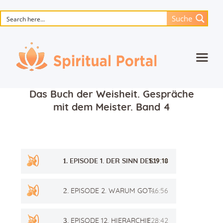
Suche
Startseite
Das Buch der Weisheit. Gespräche
Animierte Meisterwerke
mit dem Meister. Band 4
Blume des Lebens
Bücher
Audio-
Lieder
1.
EPISODE 1. DER SINN DES LEBENS
1:19:18
Player
Medien
2.
EPISODE 2. WARUM GOTT KRANKHEITEN GIBT
46:56
Einzelsitzung
Events
3.
EPISODE 12. HIERARCHIE DER GEISTER
1:28:42