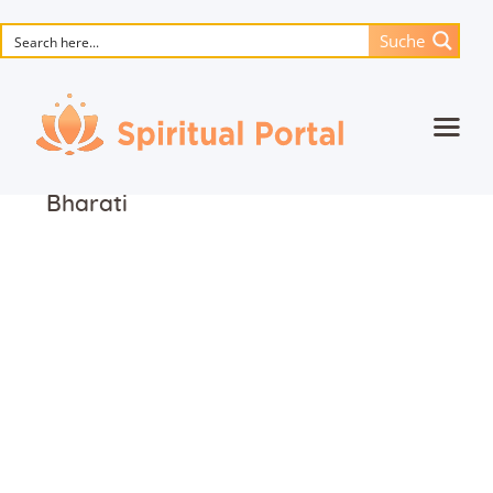
Suche
Startseite
Bharati
Animierte Meisterwerke
Blume des Lebens
Bücher
Lieder
Medien
Einzelsitzung
Events