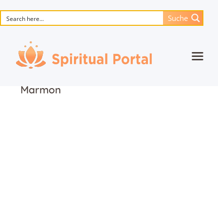
Suche
Startseite
Marmon
Animierte Meisterwerke
Blume des Lebens
Bücher
Lieder
Medien
Einzelsitzung
Events