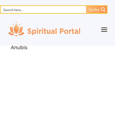
Suche
Startseite
Anubis
Animierte Meisterwerke
Blume des Lebens
Bücher
Lieder
Medien
Einzelsitzung
Events