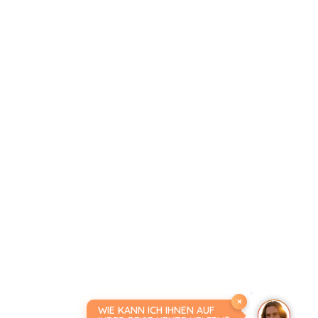
×
WIE KANN ICH IHNEN AUF