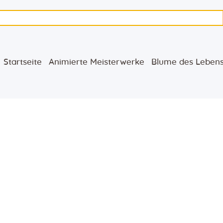
Startseite
Animierte
Startseite
Animierte Meisterwerke
Blume des Leben
Meisterwerke
Blume des Lebens
Bücher
Lieder
Medien