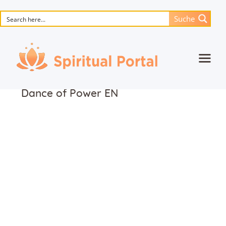
Suche
Startseite
Dance of Power EN
Animierte Meisterwerke
Blume des Lebens
Bücher
Lieder
Medien
Einzelsitzung
Events