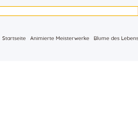
Startseite
Animierte
Startseite
Animierte Meisterwerke
Blume des Leben
Meisterwerke
Blume des Lebens
Bücher
Lieder
Medien