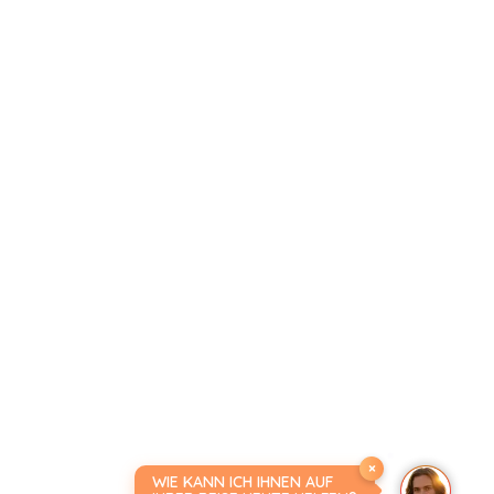
×
WIE KANN ICH IHNEN AUF