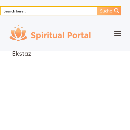
Suche
Startseite
Ekstaz
Animierte Meisterwerke
Blume des Lebens
Bücher
Lieder
Medien
Einzelsitzung
Events