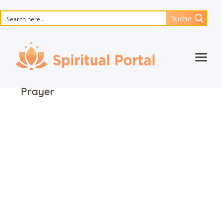
Suche
Startseite
Prayer
Animierte Meisterwerke
Blume des Lebens
Bücher
Lieder
Medien
Einzelsitzung
Events