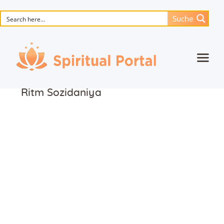
Suche
Startseite
Ritm Sozidaniya
Animierte Meisterwerke
Blume des Lebens
Bücher
Lieder
Medien
Einzelsitzung
Events