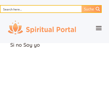
Suche
Startseite
Si no Soy yo
Animierte Meisterwerke
Blume des Lebens
Bücher
Lieder
Medien
Einzelsitzung
Events