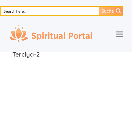
Suche
Startseite
Terciya-2
Animierte Meisterwerke
Blume des Lebens
Bücher
Lieder
Medien
Einzelsitzung
Events