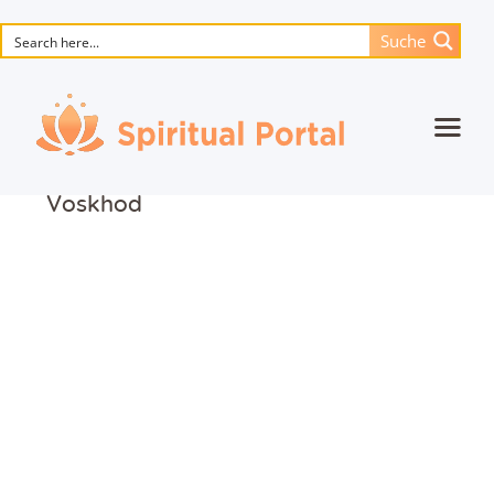
Suche
Startseite
Voskhod
Animierte Meisterwerke
Blume des Lebens
Bücher
Lieder
Medien
Einzelsitzung
Events