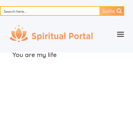
Suche
Startseite
You are my life
Animierte Meisterwerke
Blume des Lebens
Bücher
Lieder
Medien
Einzelsitzung
Events