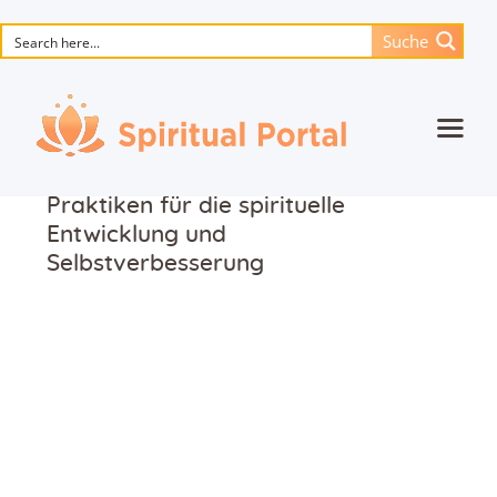
Suche
Startseite
Praktiken für die spirituelle
Animierte Meisterwerke
Entwicklung und
Selbstverbesserung
Blume des Lebens
Bücher
Lieder
Medien
Einzelsitzung
Events