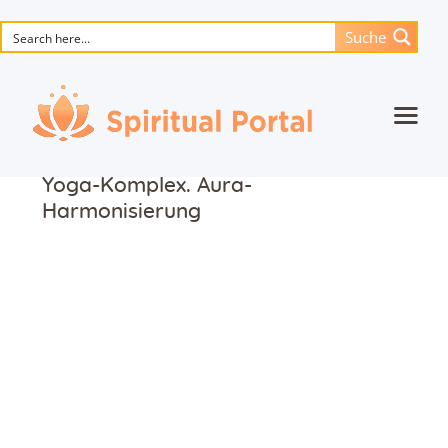
Suche
Startseite
Yoga-Komplex. Aura-
Animierte Meisterwerke
Harmonisierung
Blume des Lebens
Bücher
Lieder
Medien
Einzelsitzung
Events