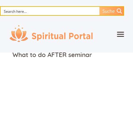
Suche
Startseite
What to do AFTER seminar
Animierte Meisterwerke
Blume des Lebens
Bücher
Lieder
Medien
Einzelsitzung
Events