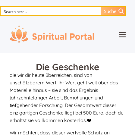
Suche
Startseite
Animierte Meisterwerke
Die Geschenke
Blume des Lebens
die wir dir heute überreichen, sind von
unschätzbarem Wert. Ihr Wert geht weit über das
Bücher
Materielle hinaus – sie sind das Ergebnis
Lieder
jahrzehntelanger Arbeit, Bemühungen und
tiefgehender Forschung. Der Gesamtwert dieser
Medien
einzigartigen Geschenke liegt bei 500 Euro, doch du
erhältst sie vollkommen kostenlos.❤️
Einzelsitzung
Wir möchten, dass dieser wertvolle Schatz an
Events