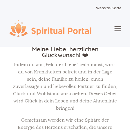
Website-Karte
Startseite
Meine Liebe, herzlichen
Glückwunsch! ❤️
Animierte Meisterwerke
Indem du am „Feld der Liebe“ teilnimmst, wirst
Blume des Lebens
du von Krankheiten befreit und in der Lage
sein, deine Familie zu heilen, einen
Bücher
zuverlässigen und liebevollen Partner zu finden,
Lieder
Glück und Wohlstand anzuziehen. Dieses Gebet
wird Glück in dein Leben und deine Ahnenlinie
Medien
bringen!
Einzelsitzung
Gemeinsam werden wir eine Sphäre der
Energie des Herzens erschaffen, die unsere
Events