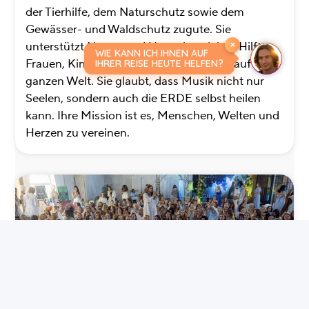
der Tierhilfe, dem Naturschutz sowie dem
Gewässer- und Waldschutz zugute. Sie
unterstützt Natur- und Umweltprojekte. Hilft
×
WIE KANN ICH IHNEN AUF
Frauen, Kindern und älteren Menschen auf der
IHRER REISE HEUTE HELFEN?
ganzen Welt. Sie glaubt, dass Musik nicht nur
Seelen, sondern auch die ERDE selbst heilen
kann. Ihre Mission ist es, Menschen, Welten und
Herzen zu vereinen.