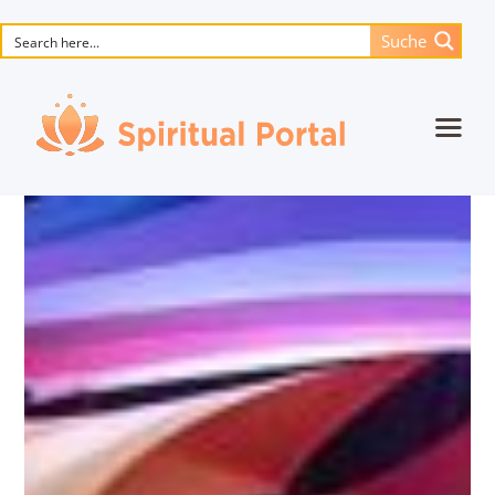
Suche
Startseite
Animierte Meisterwerke
Blume des Lebens
Bücher
Lieder
Medien
Einzelsitzung
Events