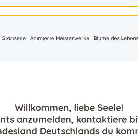
Startseite
Animierte
Startseite
Animierte Meisterwerke
Blume des Leben
Meisterwerke
Blume des Lebens
Bücher
Lieder
Willkommen, liebe Seele!
nts anzumelden, kontaktiere bi
Medien
ndesland Deutschlands du kom