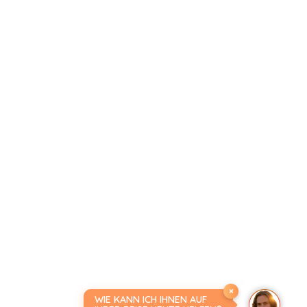
×
WIE KANN ICH IHNEN AUF