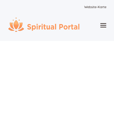
Website-Karte
Startseite
Animierte Meisterwerke
Blume des Lebens
Bücher
Lieder
Medien
Einzelsitzung
Events