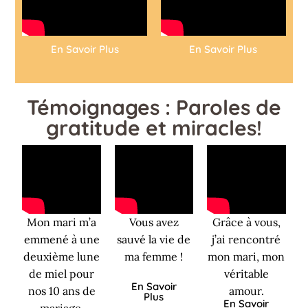
En Savoir Plus
En Savoir Plus
Témoignages : Paroles de
gratitude et miracles!
Mon mari m’a
Vous avez
Grâce à vous,
emmené à une
sauvé la vie de
j’ai rencontré
deuxième lune
ma femme !
mon mari, mon
de miel pour
véritable
En Savoir
nos 10 ans de
amour.
Plus
En Savoir
mariage.