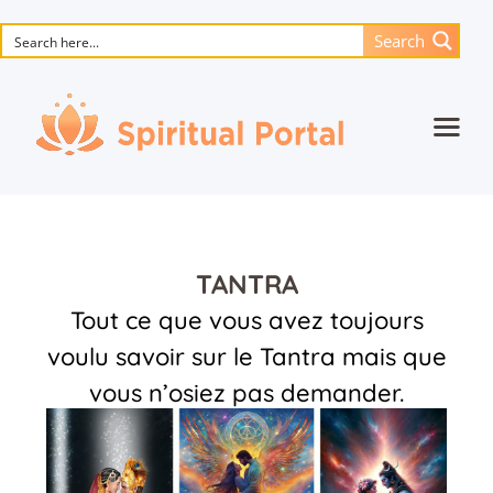
Search
Page d’accueil
Séance individuelle
Les chefs-d’œuvre d’animation
TANTRA
Fleur De Vie
Tout ce que vous avez toujours
Médias
voulu savoir sur le Tantra mais que
vous n’osiez pas demander.
Blog
Livres
Musique