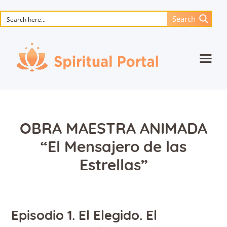
Search
Inicio
La obra maestra de animación
Flor De La Vida
OBRA MAESTRA ANIMADA
Libros
“El Mensajero de las
Musica
Estrellas”
Contáctanos
Episodio 1. El Elegido. El