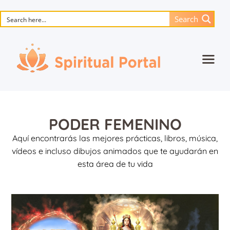
Search
Inicio
La obra maestra de animación
PODER FEMENINO
Flor De La Vida
Aquí encontrarás las mejores prácticas, libros, música,
Libros
vídeos e incluso dibujos animados que te ayudarán en
esta área de tu vida
Musica
Contáctanos