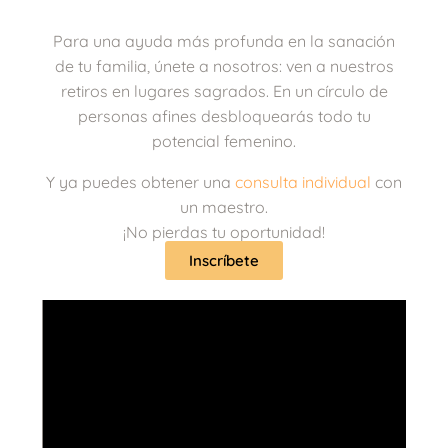
Para una ayuda más profunda en la sanación
de tu familia, únete a nosotros: ven a nuestros
retiros en lugares sagrados. En un círculo de
personas afines desbloquearás todo tu
potencial femenino.
Y ya puedes obtener una
consulta individual
con
un maestro.
¡No pierdas tu oportunidad!
Inscríbete