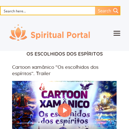
Search
Inicial
OS ESCOLHIDOS DOS ESPÍRITOS
Obras-primas animadas
Cartoon xamânico “Os escolhidos dos
Flor Da Vida
espíritos”. Trailer
Livros
Música
Contato