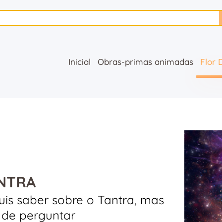
Inicial
Obras-primas
Inicial
Obras-primas animadas
Flor 
animadas
Flor Da Vida
Livros
Música
NTRA
Contato
is saber sobre o Tantra, mas
 de perguntar