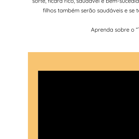
sorte, ficará rico, saudável e bem-suced
filhos também serão saudáveis e se t
Aprenda sobre o “