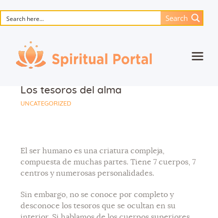
Search
Inicio
Los tesoros del alma
La obra maestra de animación
UNCATEGORIZED
Flor De La Vida
Libros
El ser humano es una criatura compleja,
Musica
compuesta de muchas partes. Tiene 7 cuerpos, 7
centros y numerosas personalidades.
Contáctanos
Sin embargo, no se conoce por completo y
desconoce los tesoros que se ocultan en su
interior. Si hablamos de los cuerpos superiores